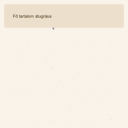
Fő tartalom átugrása